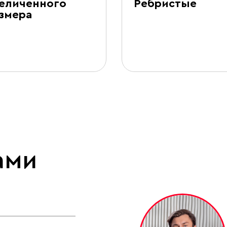
еличенного
Ребристые
змера
ами