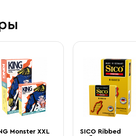
ары
NG Monster XXL
SICO Ribbed