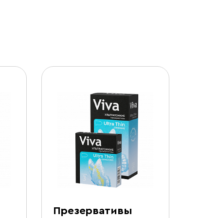
Презервативы
Гел