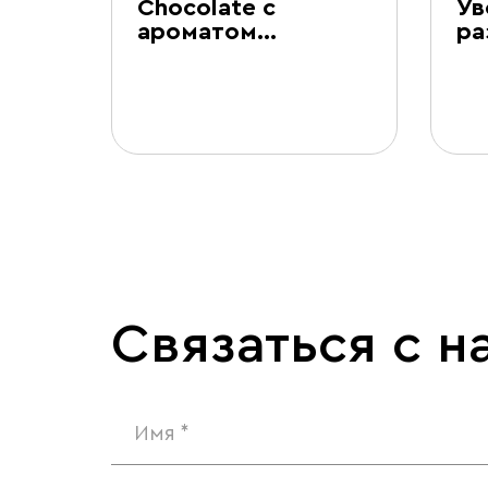
Chocolate с
Ув
ароматом…
ра
Связаться с н