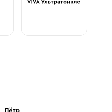
VIVA Ультратонкие
Che
виш
Пётр