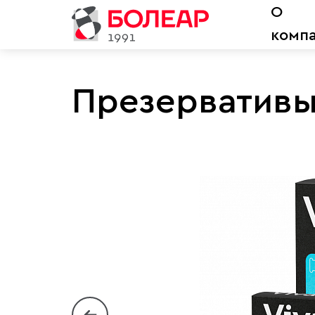
О
комп
Презервативы