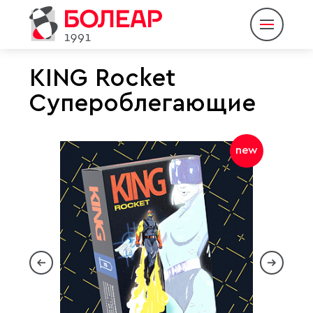
KING Rocket
Супероблегающие
О компании
Продукция
new
Партнеры
Пресс-центр
Контакты
Eng
Rus
|