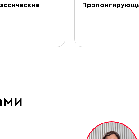
ассические
Пролонгирующ
ами