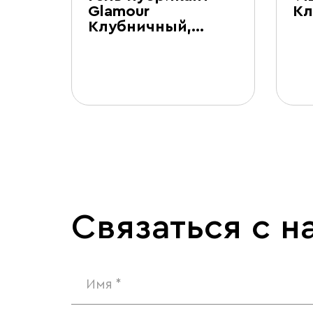
нкие
Glamour
Кл
Клубничный,…
Связаться с н