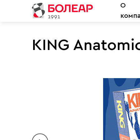
О
комп
KING Anatomi