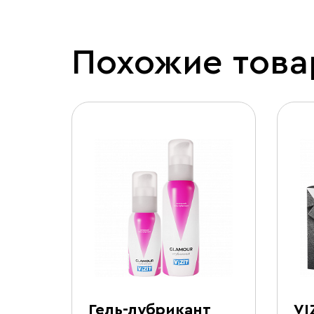
Похожие тов
tra
Гель-лубрикант
VI