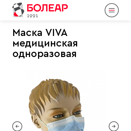
Маска VIVA
медицинская
О компании
одноразовая
Продукция
Партнеры
Пресс-центр
Контакты
Eng
Rus
|