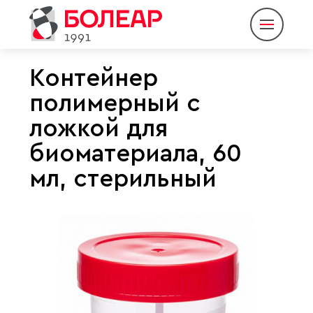
Контейнер
полимерный с
О компании
ложкой для
Продукция
биоматериала, 60
Партнеры
мл, стерильный
Пресс-центр
Контакты
Eng
Rus
|