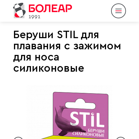
Беруши STIL для
плавания с зажимом
О компании
для носа
Продукция
силиконовые
Партнеры
Пресс-центр
Контакты
Eng
Rus
|