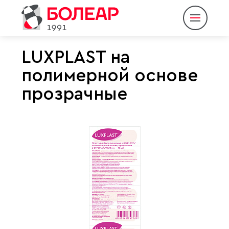
LUXPLAST на
полимерной основе
О компании
прозрачные
Продукция
Партнеры
Пресс-центр
Контакты
Eng
Rus
|