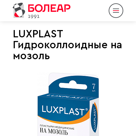
LUXPLAST
Гидроколлоидные на
О компании
мозоль
Продукция
Партнеры
Пресс-центр
Контакты
Eng
Rus
|