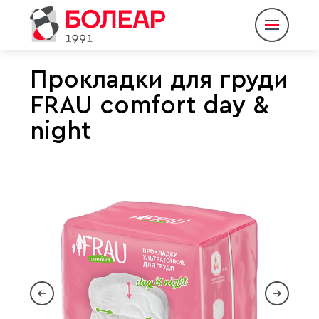
Прокладки для груди
FRAU comfort day &
О компании
night
Продукция
Партнеры
Пресс-центр
Контакты
Eng
Rus
|