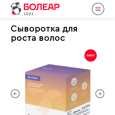
Сыворотка для
роста волос
О компании
Продукция
new
Партнеры
Пресс-центр
Контакты
Eng
Rus
|